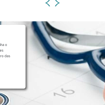
‹
›
RECEBIMENTO DO MESMO, NÃO SERÁ
PERMITIDA A REALIZAÇÃO DO CURSO.
CURSO COM VALOR PROMOCIONAL. NÃO SE
APLICAM DESCONTOS OFERECIDOS PARA
SOCIEDADES, INDÚSTRIAS, EMPRESAS E EX-
ALUNOS.
nha o
res
uro das