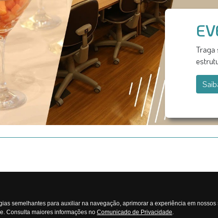
EV
Traga 
estrut
Saib
ias semelhantes para auxiliar na navegação, aprimorar a experiência em nossos s
e. Consulta maiores informações no
Comunicado de Privacidade
.