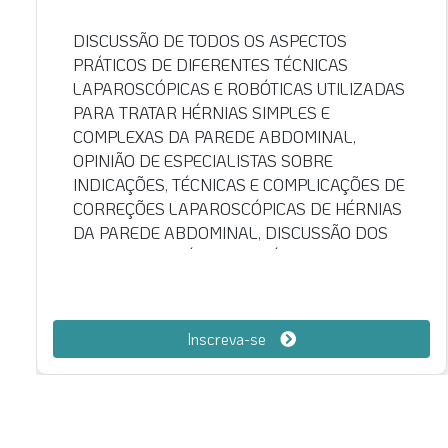
REALIZAR TREINAMENTO BÁSICO PRÁTICO E
TEÓRICO DE SUTURA LAPAROSCÓPICA PARA
CIRURGIÕES INICIANTES E EXPERIENTES QUE
REALIZAM OU PRETENDEM REALIZAR
CIRURGIA LAPAROSCÓPICA. SESSÕES
TEÓRICAS, DE VÍDEO E PRÁTICAS
INTERATIVAS ENTRE DOCENTES E
PARTICIPANTES DO CURSO. CURSO COM
VALOR PROMOCIONAL. DESCONTOS
OFERECIDOS PARA PARCEIROS, SOCIEDADES
E EX-ALUNOS NÃO SÃO APLICÁVEIS.
Inscreva-se