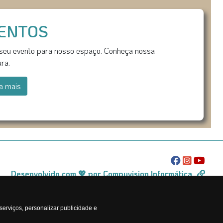
ENTOS
seu evento para nosso espaço. Conheça nossa
ura.
a mais
Desenvolvido com 💖 por Compuvision Informática
erviços, personalizar publicidade e