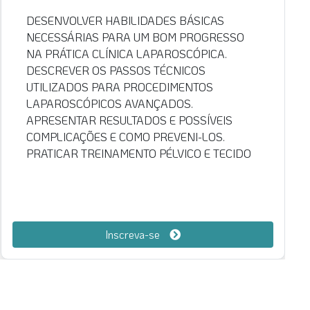
COBRIR UM LARGO ESPECTRO DOS
PROCEDIMENTOS CIRÚRGICOS NA CIRURGIA
COLORRETAL. FORNECER INDICAÇÕES PARA
O TRATAMENTO CIRÚRGICO E DISCUTIR
COMPLICAÇÕES OPERATÓRIAS. DESTACAR
OS ASPECTOS TÉCNICOS DAS INTERVENÇÕES
CIRÚRGICAS POR MEIO DA TRANSMISSÃO DE
PROCEDIMENTOS AO VIVO. PERMITIR A
DISCUSSÃO EM TEMPO REAL ENTRE OS
OPERADORES E OS CIRURGIÕES
RESIDENTES. FORNECER SESSÕES DE
EXPERIÊNCIA PRÁTICA PARA MELHORAR
HABILIDADES EM CIRURGIA POR
Inscreva-se
LAPAROSCOPIA, POR MEIO DA PRÁTICA EM
TECIDO VIVO SOB TUTORIAIS DE
ESPECIALISTAS. DESCREVER RESULTADOS
CLÍNICOS PÓS-OPERATÓRIOS E APLICAÇÕES