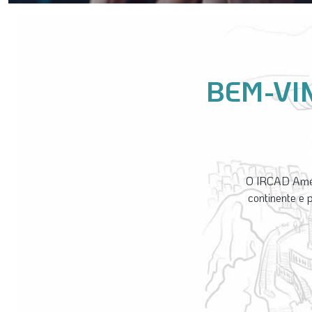
BEM-VI
O IRCAD Améri
continente e 