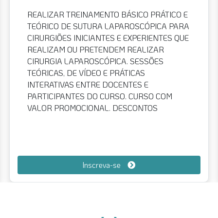
DESENVOLVER HABILIDADES BÁSICAS
NECESSÁRIAS PARA UM BOM PROGRESSO
NA PRÁTICA CLÍNICA LAPAROSCÓPICA.
DESCREVER OS PASSOS TÉCNICOS
UTILIZADOS PARA PROCEDIMENTOS
LAPAROSCÓPICOS AVANÇADOS.
APRESENTAR RESULTADOS E POSSÍVEIS
COMPLICAÇÕES E COMO PREVENI-LOS.
PRATICAR TREINAMENTO PÉLVICO E TECIDO
VIVO PARA DAR AO PARTICIPANTE A
CAPACIDADE TÉCNICA PARA MELHORAR
SUA PRÁTICA. ESTE CURSO É EXCLUSIVO
PARA MÉDICOS RESIDENTES. PEDIMOS QUE
Inscreva-se
NOS ENVIE O SEU COMPROVANTE DE
INSCRIÇÃO NO SEU PROGRAMA DE
RESIDÊNCIA MÉDICA PARA
CONTACT@IRCADRIO.COM.BR. ESTE
DOCUMENTO É MANDATÓRIO, SEM O