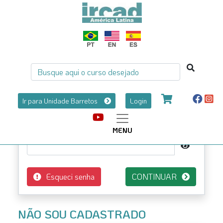
JÁ TENHO CADASTRO
E-mail
Ir para Unidade Barretos
Login
Senha*
MENU
Esqueci senha
CONTINUAR
NÃO SOU CADASTRADO